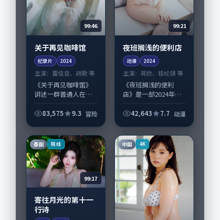
99:46
99:21
关于再见咖啡馆
夜班搁浅的便利店
纪录片
2024
动漫
2024
主演：
雷佳音、胡歌 等
主演：
蒋欣、桂纶镁 等
《关于再见咖啡馆》
《夜班搁浅的便利
讲述一群普通人在偶
店》是一部2024年前
然事件中被迫改写人
后推出的动漫类动
生轨迹的故事，冒险
漫，由宁浩执导，蒋
83,575
9.3
42,643
7.7
冒险
动漫
类型元素服务于人物
欣、桂纶镁，苍井
刻画而非噱头。导演
优、松坂桃李等演员
是枝裕和擅长留白叙
亦参与重要戏份。故
泰国
中国
院线
4K
事，雷佳音、胡歌的...
事围绕当代都市中的
抉...
99:17
寄往月光的第十一
行诗