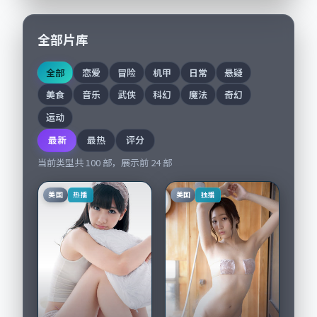
全部片库
全部
恋爱
冒险
机甲
日常
悬疑
美食
音乐
武侠
科幻
魔法
奇幻
运动
最新
最热
评分
当前类型共
100
部，展示前
24
部
美国
美国
热播
独播