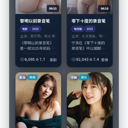
99:55
94:58
黎明以前录音笔
零下十度的录音笔
电影
2025
电视剧
2025
主演：
周冬雨、瑛太 等
主演：
长泽雅美、陶虹
等
《黎明以前录音笔》
宁浩在《零下十度的
是一部2025年前后推
录音笔》中以细腻场
出的喜剧类电影，由
面调度呈现爱情张
黑泽清执导，周冬
力，长泽雅美、陶虹
6,095
7.7
92,043
7.4
喜剧
爱情
雨、瑛太，段奕宏、
领衔的表演层次丰
谭卓等演员亦参与重
富。影片拍摄及后期
要戏份。故事围绕当
主要在美国完成制作
新加
中国
完结
高分
代都市中的抉择与...
协同，2025-11-...