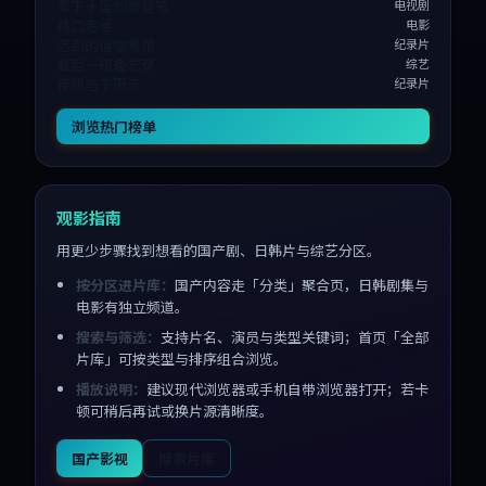
零下十度的录音笔
电视剧
路口追寻
电影
迟到的信咖啡馆
纪录片
最后一班备忘录
综艺
夜班与下雨天
纪录片
浏览热门榜单
观影指南
用更少步骤找到想看的国产剧、日韩片与综艺分区。
按分区进片库：
国产内容走「分类」聚合页，日韩剧集与
电影有独立频道。
搜索与筛选：
支持片名、演员与类型关键词；首页「全部
片库」可按类型与排序组合浏览。
播放说明：
建议现代浏览器或手机自带浏览器打开；若卡
顿可稍后再试或换片源清晰度。
国产影视
搜索片库