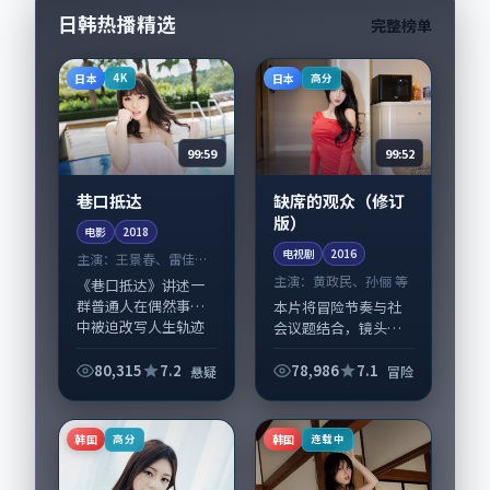
日韩热播精选
完整榜单
日本
日本
4K
高分
99:59
99:52
巷口抵达
缺席的观众（修订
版）
电影
2018
电视剧
2016
主演：
王景春、雷佳音
等
主演：
黄政民、孙俪 等
《巷口抵达》讲述一
群普通人在偶然事件
本片将冒险节奏与社
中被迫改写人生轨迹
会议题结合，镜头语
的故事，悬疑类型元
言克制而有后劲。
素服务于人物刻画而
《缺席的观众（修订
80,315
7.2
78,986
7.1
悬疑
冒险
非噱头。导演是枝裕
版）》由陈凯歌掌
和擅长留白叙事，王
舵，黄政民、孙俪担
景春、雷佳音的情感...
纲主线；取景与声音
韩国
韩国
高分
连载中
设计凸显日本城市质
感，...