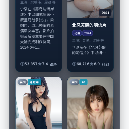
主演：
梁朝伟、周迅 等
宁浩在《雾岛与海岸
99:11
线》中以细腻场面调
度呈现战争张力，梁
北风苏醒的明信片
朝伟、周迅领衔的表
演层次丰富。影片拍
动漫
2024
摄及后期主要在中国
主演：
黄渤、沈腾 等
大陆完成制作协同，
2024-04-1...
李沧东在《北风苏醒
的明信片》中以细腻
场面调度呈现科幻张
力，黄渤、沈腾领衔
53,857
7.4
68,716
6.9
战争
科幻
的表演层次丰富。影
片拍摄及后期主要在
韩国完成制作协同，
英国
中国
连载中
4K
2024-03-1...