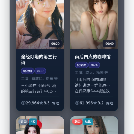
99:20
99:40
途经灯塔的第三行
雨后四点的咖啡馆
诗
纪录片
2024
电视剧
2017
主演：
瑛太、杨幂 等
主演：
黄政民、靳东 等
《雨后四点的咖啡
馆》讲述一群普通人
王小帅在《途经灯塔
在偶然事件中被迫改
的第三行诗》中以细
写人生轨迹的故事，
腻场面调度呈现冒险
冒险类型元素服务于
张力，黄政民、靳东
29,964
9.3
61,996
9.2
冒险
冒险
人物刻画而非噱头。
领衔的表演层次丰
导演李沧东擅长留白
富。影片拍摄及后期
叙事，瑛太、杨幂的
主要在新加坡完成制
美国
韩国
4K
杜比
情...
作协同，2017-0...