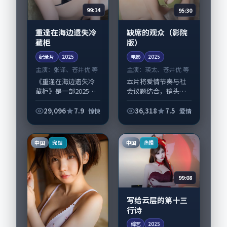
99:14
95:30
重逢在海边遗失冷
缺席的观众（影院
藏柜
版）
纪录片
2025
电影
2025
主演：
张译、苍井优 等
主演：
瑛太、苍井优 等
《重逢在海边遗失冷
本片将爱情节奏与社
藏柜》是一部2025年
会议题结合，镜头语
前后推出的惊悚类纪
言克制而有后劲。
录片，由洪尚秀执
《缺席的观众（影院
29,096
7.9
36,318
7.5
惊悚
爱情
导，张译、苍井优，
版）》由刁亦男掌
齐溪、蒋欣等演员亦
舵，瑛太、苍井优担
参与重要戏份。故事
纲主线；取景与声音
中国
中国
完结
热播
围绕当代都市中的...
设计凸显中国台湾城
市质...
99:08
写给云层的第十三
行诗
综艺
2025