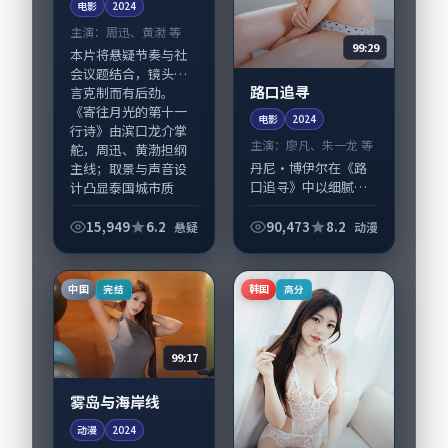
电影
2024
主演：
周迅、黄渤 等
99:29
本片将悬疑节奏与社
会议题结合，镜头语
路口追寻
言克制而有后劲。
《寄往月光的第十一
电影
2024
行诗》由滨口龙介掌
主演：
廖凡、朱一龙 等
舵，周迅、黄渤担纲
丹尼·博伊尔在《路
主线；取景与声音设
口追寻》中以细腻场
计凸显泰国城市质
面调度呈现动漫张
感，...
力，廖凡、朱一龙领
15,949
6.2
90,473
8.2
悬疑
动漫
衔的表演层次丰富。
影片拍摄及后期主要
在中国大陆完成制作
中国
韩国
完结
高分
协同，2024-05...
99:17
雾岛与海岸线
动漫
2024