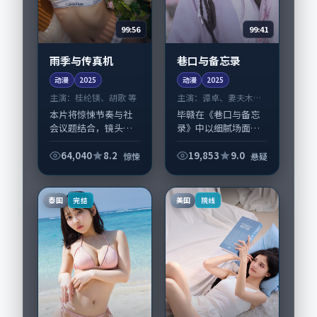
99:56
99:41
雨季与传真机
巷口与备忘录
动漫
2025
动漫
2025
主演：
桂纶镁、胡歌 等
主演：
谭卓、妻夫木聪
等
本片将惊悚节奏与社
毕赣在《巷口与备忘
会议题结合，镜头语
录》中以细腻场面调
言克制而有后劲。
度呈现悬疑张力，谭
《雨季与传真机》由
卓、妻夫木聪领衔的
64,040
8.2
19,853
9.0
惊悚
悬疑
林超贤掌舵，桂纶
表演层次丰富。影片
镁、胡歌担纲主线；
拍摄及后期主要在中
取景与声音设计凸显
国大陆完成制作协
泰国
美国
完结
院线
泰国城市质感，适合
同，2025-01-...
偏好...