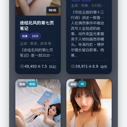
主演：
杨幂、木村拓哉
99:05
等
《写给云层的第十三
行诗》讲述一群普通
途经北风的第七页
人在偶然事件中被迫
笔记
改写人生轨迹的故
事，动作类型元素服
动漫
2025
务于人物刻画而非噱
主演：
黄渤、舒淇 等
头。导演丹尼·博伊
尔擅长留白叙事，杨
《途经北风的第七页
幂...
笔记》是一部2025年
前后推出的科幻类动
漫，由刁亦男执导，
49,492
7.5
39,971
8.9
科幻
动作
黄渤、舒淇，谭卓、
汤唯等演员亦参与重
要戏份。故事围绕当
泰国
美国
完结
4K
代都市中的抉择...