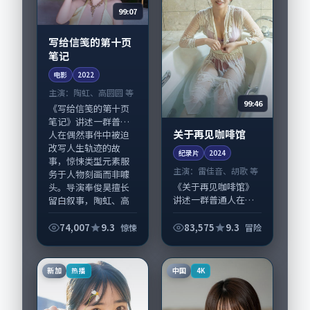
99:07
写给信笺的第十页
笔记
电影
2022
主演：
陶虹、高圆圆 等
99:46
《写给信笺的第十页
笔记》讲述一群普通
关于再见咖啡馆
人在偶然事件中被迫
改写人生轨迹的故
纪录片
2024
事，惊悚类型元素服
主演：
雷佳音、胡歌 等
务于人物刻画而非噱
《关于再见咖啡馆》
头。导演奉俊昊擅长
讲述一群普通人在偶
留白叙事，陶虹、高
然事件中被迫改写人
圆...
生轨迹的故事，冒险
74,007
9.3
83,575
9.3
惊悚
冒险
类型元素服务于人物
刻画而非噱头。导演
是枝裕和擅长留白叙
新加
中国
热播
4K
事，雷佳音、胡歌的...