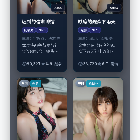
99:06
99:57
迟到的信咖啡馆
缺席的观众下雨天
纪录片
2025
电影
2025
主演：
全智贤、瑛太 等
主演：
周迅、汤唯 等
本片将战争节奏与社
文牧野在《缺席的观
会议题结合，镜头语
众下雨天》中以细腻
言克制而有后劲。
场面调度呈现爱情张
《迟到的信咖啡馆》
力，周迅、汤唯领衔
90,327
8.6
33,720
6.7
战争
爱情
由李沧东掌舵，全智
的表演层次丰富。影
贤、瑛太担纲主线；
片拍摄及后期主要在
取景与声音设计凸显
中国香港完成制作协
美国
中国
完结
连载中
新加坡城市质感，适
同，2025-09...
合...