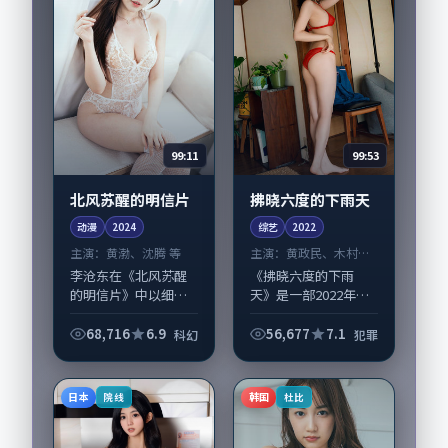
99:11
99:53
北风苏醒的明信片
拂晓六度的下雨天
动漫
2024
综艺
2022
主演：
黄渤、沈腾 等
主演：
黄政民、木村拓
哉 等
李沧东在《北风苏醒
《拂晓六度的下雨
的明信片》中以细腻
天》是一部2022年前
场面调度呈现科幻张
后推出的犯罪类综
力，黄渤、沈腾领衔
艺，由贾樟柯执导，
68,716
6.9
56,677
7.1
科幻
犯罪
的表演层次丰富。影
黄政民、木村拓哉，
片拍摄及后期主要在
陶虹、咏梅等演员亦
韩国完成制作协同，
参与重要戏份。故事
日本
韩国
院线
杜比
2024-03-1...
围绕当代都市中的抉...