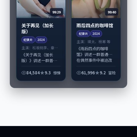
99:29
99:40
关于再见（加长
雨后四点的咖啡馆
版）
纪录片
2024
纪录片
2024
主演：
瑛太、杨幂 等
主演：
松坂桃李、章子
《雨后四点的咖啡
怡 等
馆》讲述一群普通人
《关于再见（加长
在偶然事件中被迫改
版）》讲述一群普通
写人生轨迹的故事，
人在偶然事件中被迫
冒险类型元素服务于
改写人生轨迹的故
84,584
9.3
61,996
9.2
惊悚
冒险
人物刻画而非噱头。
事，惊悚类型元素服
导演李沧东擅长留白
务于人物刻画而非噱
叙事，瑛太、杨幂的
头。导演宁浩擅长留
情...
白叙事，松坂桃李、
章子...