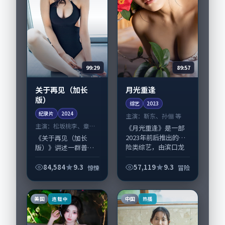
99:29
89:57
关于再见（加长
月光重逢
版）
综艺
2023
纪录片
2024
主演：
靳东、孙俪 等
主演：
松坂桃李、章子
《月光重逢》是一部
怡 等
2023年前后推出的冒
《关于再见（加长
险类综艺，由滨口龙
版）》讲述一群普通
介执导，靳东、孙
人在偶然事件中被迫
俪，松坂桃李、苍井
改写人生轨迹的故
84,584
9.3
57,119
9.3
惊悚
冒险
优等演员亦参与重要
事，惊悚类型元素服
戏份。故事围绕当代
务于人物刻画而非噱
都市中的抉择与救...
头。导演宁浩擅长留
美国
中国
连载中
热播
白叙事，松坂桃李、
章子...