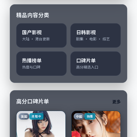
精品内容分类
国产影视
日韩影视
大陆 · 港台更新
剧集 · 电影 · 综艺
热播榜单
口碑片单
热度与口碑
高分精选入口
高分口碑片单
更多
英国
中国
连载中
独播