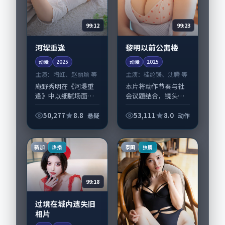
99:12
99:23
河堤重逢
黎明以前公寓楼
动漫
2025
动漫
2025
主演：
陶虹、赵丽颖 等
主演：
桂纶镁、沈腾 等
庵野秀明在《河堤重
本片将动作节奏与社
逢》中以细腻场面调
会议题结合，镜头语
度呈现悬疑张力，陶
言克制而有后劲。
虹、赵丽颖领衔的表
《黎明以前公寓楼》
50,277
8.8
53,111
8.0
悬疑
动作
演层次丰富。影片拍
由文牧野掌舵，桂纶
摄及后期主要在泰国
镁、沈腾担纲主线；
完成制作协同，2025-
取景与声音设计凸显
新加
泰国
热播
独播
03-22纳...
美国城市质感，适合
偏...
99:18
过境在城内遗失旧
相片