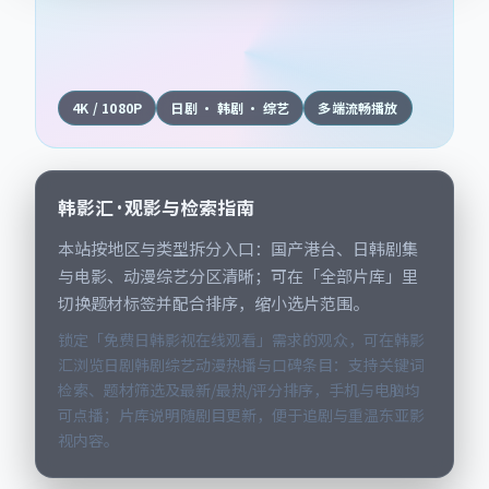
4K / 1080P
日剧 · 韩剧 · 综艺
多端流畅播放
韩影汇 · 观影与检索指南
本站按地区与类型拆分入口：国产港台、日韩剧集
与电影、动漫综艺分区清晰；可在「全部片库」里
切换题材标签并配合排序，缩小选片范围。
锁定「免费日韩影视在线观看」需求的观众，可在韩影
汇浏览日剧韩剧综艺动漫热播与口碑条目：支持关键词
检索、题材筛选及最新/最热/评分排序，手机与电脑均
可点播；片库说明随剧目更新，便于追剧与重温东亚影
视内容。