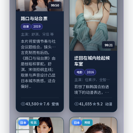
99:50
路口与站台票
动漫
2019
主演：
舒淇、宋佳 等
本片将爱情节奏与社
99:21
会议题结合，镜头语
言克制而有后劲。
迂回在城内拾起候
《路口与站台票》由
车室
是枝裕和掌舵，舒
淇、宋佳担纲主线；
电影
2016
取景与声音设计凸显
主演：
任素汐、全智贤
日本城市质感，适合
等
偏好...
若想了解韩国合拍语
境下的动漫表达，
《迂回在城内拾起候
车室》值得关注：剧
43,580
7.6
41,035
9.2
爱情
动漫
情侧重人物动机与生
活细节的咬合，任素
汐、全智贤与配角群
日本
日本
杜比
完结
戏并重。影片2016...