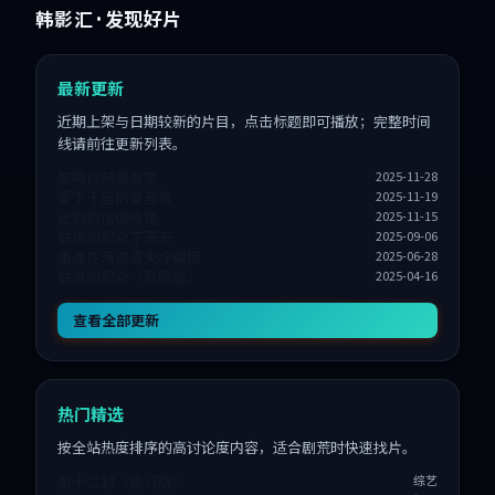
韩影汇
· 发现好片
最新更新
近期上架与日期较新的片目，点击标题即可播放；完整时间
线请前往更新列表。
黎明以前录音笔
2025-11-28
零下十度的录音笔
2025-11-19
迟到的信咖啡馆
2025-11-15
缺席的观众下雨天
2025-09-06
重逢在海边遗失冷藏柜
2025-06-28
缺席的观众（影院版）
2025-04-16
查看全部更新
热门精选
按全站热度排序的高讨论度内容，适合剧荒时快速找片。
第十二封（修订版）
综艺