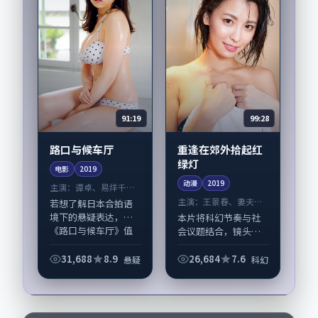
91:19
99:28
路口与候车厅
重逢在郊外拾起红
绿灯
电影
2019
动漫
2019
主演：
谭卓、易烊千玺
等
主演：
王景春、妻夫木
若想了解日本合拍语
聪 等
境下的悬疑表达，
本片将科幻节奏与社
《路口与候车厅》值
会议题结合，镜头语
得关注：剧情侧重人
言克制而有后劲。
物动机与生活细节的
《重逢在郊外拾起红
31,688
8.9
26,684
7.6
悬疑
科幻
咬合，谭卓、易烊千
绿灯》由奉俊昊掌
玺与配角群戏并重。
舵，王景春、妻夫木
影片2019年面世后...
聪担纲主线；取景与
声音设计凸显日本城