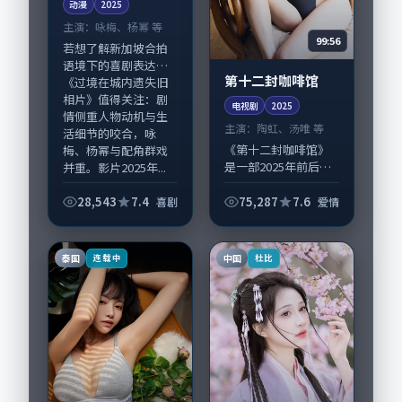
动漫
2025
主演：
咏梅、杨幂 等
99:56
若想了解新加坡合拍
语境下的喜剧表达，
第十二封咖啡馆
《过境在城内遗失旧
相片》值得关注：剧
电视剧
2025
情侧重人物动机与生
主演：
陶虹、汤唯 等
活细节的咬合，咏
《第十二封咖啡馆》
梅、杨幂与配角群戏
是一部2025年前后推
并重。影片2025年...
出的爱情类电视剧，
由洪尚秀执导，陶
28,543
7.4
75,287
7.6
喜剧
爱情
虹、汤唯，靳东、沈
腾等演员亦参与重要
戏份。故事围绕当代
泰国
中国
连载中
杜比
都市中的抉择与救...