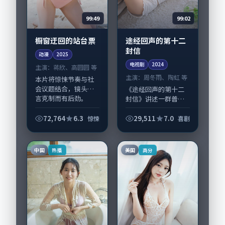
99:49
99:02
橱窗迂回的站台票
途经回声的第十二
封信
动漫
2025
电视剧
2024
主演：
蒋欣、高圆圆 等
主演：
周冬雨、陶虹 等
本片将惊悚节奏与社
会议题结合，镜头语
《途经回声的第十二
言克制而有后劲。
封信》讲述一群普通
《橱窗迂回的站台
人在偶然事件中被迫
票》由朴赞郁掌舵，
改写人生轨迹的故
72,764
6.3
29,511
7.0
惊悚
喜剧
蒋欣、高圆圆担纲主
事，喜剧类型元素服
线；取景与声音设计
务于人物刻画而非噱
凸显泰国城市质感，
头。导演曾国祥擅长
中国
美国
热播
高分
适合...
留白叙事，周冬雨、
陶...